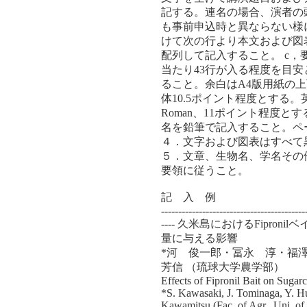
記する。連名の場合、演者の
も事前申込時と異ならない様に
けて次の行より本文および図
配列して記入すること。 c，
当たり43行が入る程度を目安
ること。余白はA4版用紙の上
体10.5ポイント程度とする。英
Roman、11ポイント程度と
名を鉛筆で記入すること。ペ
４．文字および図表はすべて
５．文章、生物名、学名その
要領に従うこと。
記 入 例
------------------------------------------
---- 久米島におけるFipro
量に与える影響
*河 俊一郎・冨永 淳・福
芳信 （琉球大学農学部）
Effects of Fipronil Bait on Suga
*S. Kawasaki, J. Tominaga, Y. H
Kawamitsu (Fac. of Agr., Uni. of