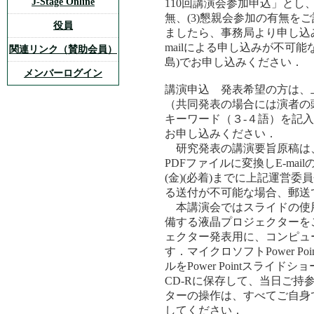
J-Stage Online
110回講演会参加申込」とし、
無、(3)懇親会参加の有無を
役員
ましたら、事務局より申し込
mailによる申し込みが不可能な場合
関連リンク（賛助会員）
島)でお申し込みください．
メンバーログイン
講演申込 発表希望の方は、上
（共同発表の場合には演者の頭に
キーワード（３-４語）を記入し
お申し込みください．
研究発表の講演要旨原稿は
PDFファイルに変換しE-mai
(金)(必着)までに上記運営委員
る送付が不可能な場合、郵送
本講演会ではスライドの使
備する液晶プロジェクターを
ェクター発表用に、コンピュー
す．マイクロソフトPower Po
ルをPower Pointスライ
CD-Rに保存して、当日ご持
ターの操作は、すべてご自身
してください．