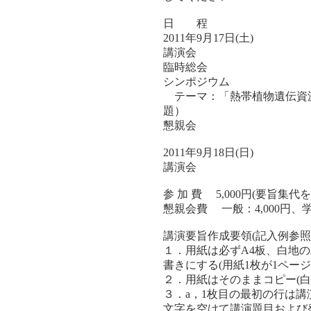
日 程
2011年9月17日(土)
講演会
臨時総会
シンポジウム
テーマ：「熱帯植物遺伝資
題）
懇親会
2011年9月18日(日)
講演会
参 加 費 5,000円(要旨集
懇親会費 一般：4,000円、
講演要旨作成要領(記入例参照
１．用紙は必ずA4板、白地
書きにする(用紙1枚が1ページ
２．用紙はそのままコピー(白
３．a，1枚目の最初の行は講
文字を空けて講演題目および