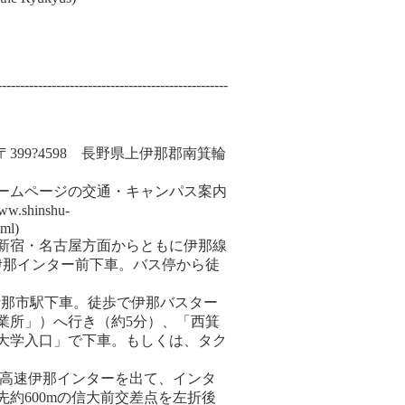
---------------------------------------------------
99?4598 長野県上伊那郡南箕輪
ームページの交通・キャンパス案内
.shinshu-
tml)
新宿・名古屋方面からともに伊那線
伊那インター前下車。バス停から徒
線伊那市駅下車。徒歩で伊那バスター
業所」）へ行き（約5分）、「西箕
「大学入口」で下車。もしくは、タク
央高速伊那インターを出て、インタ
約600mの信大前交差点を左折後