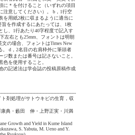
頭に＊を付けること（いずれの項目
注意してください）。 b，1行空
表を用紙2枚に収まるように適当に
要旨を作成するにあたっては、1枚
とし、1行あたり40字程度で記入す
下左右とも25mm、フォントは明朝
文の場合、フォントはTimes New
する。 d，2名目の右肩枠外に筆頭者
ージ数または番号は記さないこと。
黒色を使用すること。
他の記述法は学会誌の投稿原稿作成
---------------------------------------------------
nilベイト剤処理がサトウキビの生育，収
澤康典・藪田 伸・上野正実・川満
rcane Growth and Yield in Kume Island
ukuzawa, S. Yabuta, M. Ueno and Y.
 the Ryukyus)