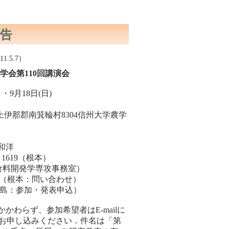
告
.5.7）
学会第110回講演会
・9月18日(日)
県上伊那郡南箕輪村8304信州大学農学
和洋
）、1619（根本）
機能性食料開発学専攻事務室）
-u.ac.jp（根本：問い合わせ）
.jp（松島：参加・発表申込）
かわらず、参加希望者はE-mailに
までにお申し込みください．件名は「第