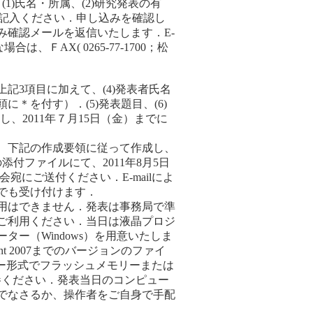
(1)氏名・所属、(2)研究発表の有
ご記入ください．申し込みを確認し
み確認メールを返信いたします．E-
は、ＦAX( 0265-77-1700；松
記3項目に加えて、(4)発表者氏名
＊を付す）．(5)発表題目、(6)
、2011年７月15日（金）までに
、下記の作成要領に従って作成し、
lの添付ファイルにて、2011年8月5日
会宛にご送付ください．E-mailによ
でも受け付けます．
用はできません．発表は事務局で準
ご利用ください．当日は液晶プロジ
ター（Windows）を用意いたしま
int 2007までのバージョンのファイ
ドショー形式でフラッシュメモリーまたは
参ください．発表当日のコンピュー
でなさるか、操作者をご自身で手配