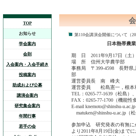
会
TOP
お知らせ
第110会講演会開催について（2011
日本熱帯農業
学会案内
会則
期 日 2011年9月17日（土）
場 所 信州大学農学部
入会案内・入会手続き
事務局 〒399-4598 長野
部
投稿案内
運営委員長 南 峰夫
助成および公募
運営委員 松島憲一，根本
TEL：0265-77-1639（松島
講演会案内
FAX：0265-77-1700（
研究集会案内
E-mail knemoto@shinshu
matuken@shinshu-u.ac
年間行事
参加申込 研究発表の有無にか
若手の会
より2011年8月19日(金)