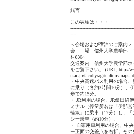
緒言
この実験は・・・・
------------------------------------------
----
＜会場および宿泊のご案内＞
会 場 信州大学農学部 〒3
村8304
交通案内 信州大学農学部ホ
をご覧下さい。 (URL, http://www
u.ac.jp/faculty/agriculture/maps.h
・中央高速バス利用の場合、
に乗り（各約3時間10分）、
歩で約15分。
・ JR利用の場合、JR飯田
ミナル（停留所名は「伊那営
輪線」に乗車（17分）し、
シー乗車（約10分）。
・ 自家用車利用の場合、中
ー正面の交差点を右折。その先